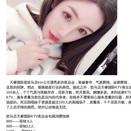
天睿国际是驻马店ktv公主漂亮多的夜总会，装修奢华，气派辉煌。金碧辉煌
这里的招牌。档次、规模都是行业的典范。除此之外，驻马店天睿国际KTV美女
100余人，个个气质与美貌并存，花容月貌，闭月羞花。婀娜多姿。来到这家KT
KTV。服务质量当然也是业内的代表者。你根本不需要担心服务质量的问题，所
选拔的。而且陪唱妹子资源是超过100人的高端场子，质量高，个个花容月貌，
了之后尽情的挑吧。绝对让你海选无忧。
驻马店天睿国际KTV夜总会包厢消费指南
880——容纳 8人
980——容纳12人