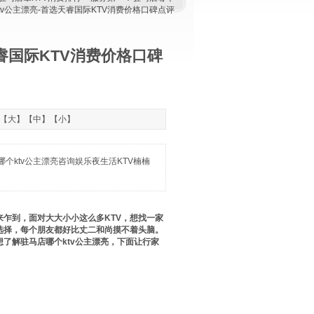
ktv公主漂亮-首选天睿国际KTV消费价格口碑点评
睿国际KTV消费价格口碑
：【
大
】【
中
】【
小
】
个ktv公主漂亮咨询娱乐夜生活KTV楠楠
乍到，面对大大小小这么多KTV，想找一家
对选择，每个朋友都好比丈二和尚摸不着头脑。
想了解驻马店哪个ktv公主漂亮，下面让行家