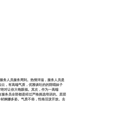
，服务人员服务周到。热情洋溢，服务人员是
如云，有高端气质，优雅谈吐的的陪唱妹子
V绝对让你大饱眼福。其次，作为一高端
有服务员全部都是经过严格挑选培训的。层层
身材婀娜多姿。气质不俗，性格活泼开放。去