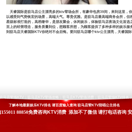
天睿国际是驻马店公主漂亮多的ktv荤场会所，有豪华包房39间，来到这里，
以感受到气势恢宏的场景，高端大气。尊贵优雅。是驻马店最高端商务会所，但档
星级标准打造的，高档奢华，是朋友聚会，休闲娱乐，体验驻马店夜场文化首选之
至上的经营理念，服务质量到位，想顾客所想，为顾客提供了多种多样的娱乐服
到驻马店天睿国际KTV你绝对不会后悔。要问驻马店哪个ktv公主漂亮，天睿国际
驻马店荤场KTV
驻马店KTV荤场攻略
驻马店KTV荤场消费
驻马店荤场KTV排名
|
|
|
|
了解本地最新娱乐KTV排名 请百度输入查询 驻马店荤KTV陪唱公主排名
信
155011 88850
免费咨询KTV消费 添加不了微信 请打电话咨询 