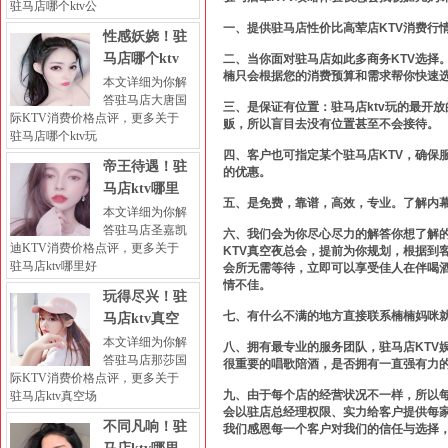
驻马店哪个ktv公
一、提供驻马店性价比高荤店KTV消费行
性感妖娆！驻
马店哪个ktv
二、当你面对驻马店如此多商务KTV选择
楠只会根据您的消费预算和需求帮你快速
本文详细为你解
答驻马店大唐国
三、是保证有位置：驻马店ktv玩的最开
际KTV消费价格点评，更多关于
贩，所以盲目去没有位置甚至不会接待。
驻马店哪个ktv玩
四、客户也可指定某个驻马店KTV，确保
帝王待遇！驻
的优惠。
马店ktv哪里
五、是免费，靠谱，高效，专业。了解内
本文详细为你解
答驻马店圣嘉凯
六、我们会为你尽心尽力的解答你想了解
迪KTV消费价格点评，更多关于
KTV真空夜总会，提前为你规划，根据到
驻马店ktv哪里好
会所无需等待，立即可以享受佳人在伴喝
情不佳。
玩得尽兴！驻
七、有什么不满的地方直接联系楠楠妈咪
马店ktv真空
本文详细为你解
八、拥有最专业的服务团队，驻马店KTV
答驻马店那莎国
很重要的唱歌陪酒，是否拥有一直强有力
际KTV消费价格点评，更多关于
九、由于每个店的经营状况不一样，所以
驻马店ktv真空场
会以驻店总经理权限、实力给客户提供每
不同凡响！驻
我们感恩每一个客户对我们的信任与选择