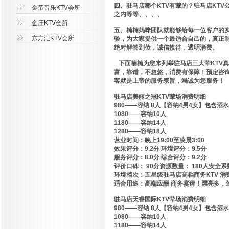
四、驻马店哪个KTV有荤的？驻马店KT
金帝音乐KTV会所
之内等等、、、、
金庄KTV会所
五、楠楠妈咪团队就能够给每一位客户的实
东方汇KTV会所
验，为大家提供一个最适合自己的，真正能
绝对解答到位，诚信接待，透明消费。
下面楠楠为您来列举驻马店三大荤KTV真
富，靠谱，不忽悠，消费有保障！预定咨
客就是上帝的服务宗旨，竭诚为您服务！
驻马店美丽之冠KTV荤场消费明细
980——容纳 8人【容纳4男4女】包含酒水
1080——容纳10人
1180——容纳14人
1280——容纳18人
营业时间：晚上19:00至凌晨3:00
效果评分：9.2分 环境评分：9.5分
服务评分：8.0分 综合评分：9.2分
评价口碑： 90分资源数量： 180人安全系
环境档次：五星级驻马店高档商务KTV 消费性
适合用途：高端应酬 商务宴请！漂亮多，
驻马店天睿国际KTV荤场消费明细
980——容纳 8人【容纳4男4女】包含酒水
1080——容纳10人
1180——容纳14人