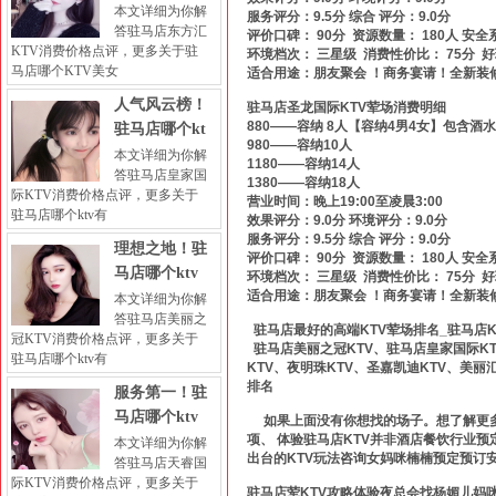
本文详细为你解
服务评分：9.5分 综合 评分：9.0分
答驻马店东方汇
评价口碑： 90分 资源数量： 180人 安全
KTV消费价格点评，更多关于驻
环境档次： 三星级 消费性价比： 75分 
马店哪个KTV美女
适合用途：朋友聚会 ！商务宴请！全新装修
人气风云榜！
驻马店圣龙国际KTV荤场消费明细
880——容纳 8人【容纳4男4女】包含酒水
驻马店哪个kt
980——容纳10人
本文详细为你解
1180——容纳14人
答驻马店皇家国
1380——容纳18人
际KTV消费价格点评，更多关于
营业时间：晚上19:00至凌晨3:00
驻马店哪个ktv有
效果评分：9.0分 环境评分：9.0分
服务评分：9.5分 综合 评分：9.0分
理想之地！驻
评价口碑： 90分 资源数量： 180人 安全
马店哪个ktv
环境档次： 三星级 消费性价比： 75分 
适合用途：朋友聚会 ！商务宴请！全新装修
本文详细为你解
答驻马店美丽之
驻马店最好的高端KTV荤场排名_驻马店K
冠KTV消费价格点评，更多关于
驻马店美丽之冠KTV、驻马店皇家国际KT
驻马店哪个ktv有
KTV、夜明珠KTV、圣嘉凯迪KTV、美丽
排名
服务第一！驻
马店哪个ktv
如果上面没有你想找的场子。想了解更多驻
项、 体验驻马店KTV并非酒店餐饮行业
本文详细为你解
出台的KTV玩法咨询女妈咪楠楠预定预订
答驻马店天睿国
际KTV消费价格点评，更多关于
驻马店荤KTV攻略体验夜总会找杨媚儿妈