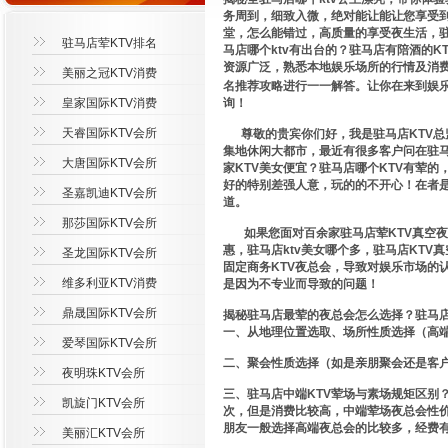
务周到，细致入微，绝对能让能让您享受到
堂，怎么能错过，高质量的享受夜生活，驻
驻马店荤KTV排名
马店哪个ktv有出台的？驻马店有陪酒的
资源广泛，熟悉本地娱乐场所的行情及消费
美丽之冠KTV消费
名推荐攻略进行一一解答。让你在来到娱
皇家国际KTV消费
询！
天睿国际KTV会所
尊敬的贵宾你们好，我是驻马店KTV总
集地休闲大都市，最近有很多客户问在驻
大唐国际KTV会所
家KTV美女便宜？驻马店哪个KTV有荤
好的特别差强人意，玩的的不开心！在者
圣嘉凯迪KTV会所
道。
那莎国际KTV会所
如果您面对百余家驻马店荤KTV真空夜
惠，驻马店ktv美女哪个多，驻马店KT
圣龙国际KTV会所
固定商务KTV夜总会，导致对娱乐市场的
维多利亚KTV消费
是因为不专业而导致的问题！
鼎晟国际KTV会所
揭秘驻马店最荤的夜总会怎么选择？驻马店
一、从地理位置选取、场所性质选择（高
爱琴国际KTV会所
二、聚会性质选择（如是亲朋聚会还是客
夜明珠KTV会所
三、驻马店中端KTV荤场与素场规矩区别
凯旋门KTV会所
次，但是消费比较高，中端荤场夜总会性
朋友一般选择高端夜总会的比较多，经费有
美丽汇KTV会所