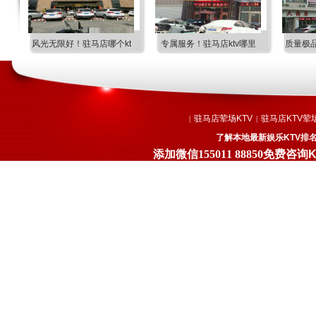
v
风光无限好！驻马店哪个kt
专属服务！驻马店ktv哪里
质量极品
驻马店荤场KTV
驻马店KTV荤
|
|
了解本地最新娱乐KTV排名
添加微信
155011 88850
免费咨询K