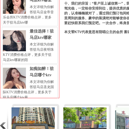
马店ktv哪里
十、我们的宗旨：“客户至上诚信第一”，
本文详细为你解
驾光临，一定给你安排到位，提供优质的服
答驻马店金帝音
的，认准楠楠就对了，通过我们预订包间给
乐会所KTV消费价格点评，更多
里周到的服务、豪华的装潢绝对能够使你
关于驻马店ktv哪
要赶快联系我们预定吧。一次合作，终身
最佳选择！驻
本文荤KTV代表意思有陪唱公主的会所 素
马店ktv哪家
本文详细为你解
答驻马店夜明珠
KTV消费价格点评，更多关于驻
马店ktv哪家的陪
如痴如醉！驻
马店哪个ktv
本文详细为你解
答驻马店圣龙国
际KTV消费价格点评，更多关于
驻马店哪个ktv最